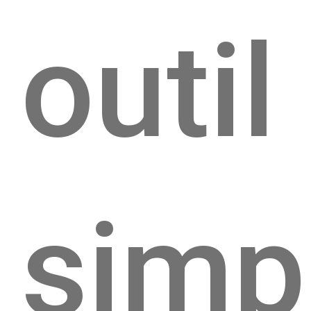
outil
simp