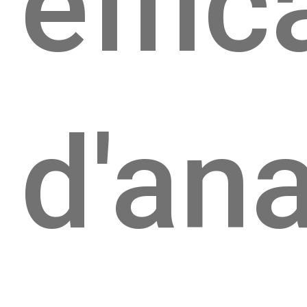
effic
d'an