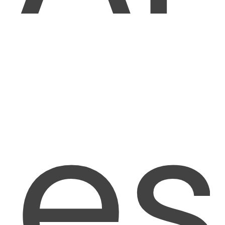
GAIN DE TEMPS SIGNIFICATIF
90%
Migration ou mise à niveau automatisée
effectuée jusqu'à 90% plus rapidement
qu'une migration manuelle.
QUALITÉ ET PRÉCISION
99%
Taux de précision de l'analyse ORMIT™ par
rapport au projet réel