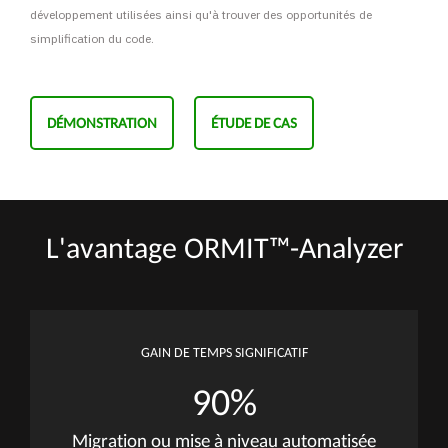
Notre outil de pointe ORMIT-Analyzer nous aide à
comprendre les tendances de développement et à trouver
des opportunités pour simplifier le code source.
L'objectif est d'obtenir des informations détaillées sur les
opportunités et les défis pour permettre une architecture
logicielle " axée sur l'avenir" en séparant les composantes
architecturales du logiciel – l’interface de l’utilisateur, la
logique d’affaires et la base de données.
ORMIT-Analyzer participe aussi à la préparation d’un projet
de modernisation d’applications dans le but de protéger
l’investissement de la logique d’affaires existante et de créer