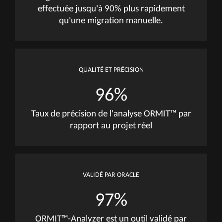
une architecture de logiciel facile à gérer et plus moderne.
Avec son analyse étendu de votre environnement Oracle
Forms & Reports couvrant plus de 300 points de données
votre organisation est certaine de pouvoir prendre de
meilleures décisions.
PREUVE DE CONCEPT
TÉLÉCHARGEZ LA BROCHURE
Quels
types
de
données
sont
fournies
par
l'outil
ORMIT™-