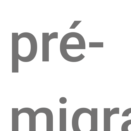
pré-
migr