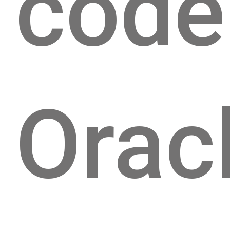
code
Orac