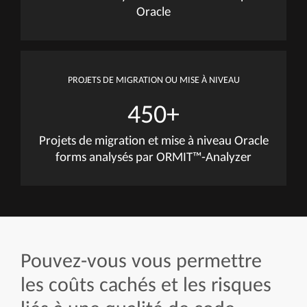
Analyzer?
Analyse
détaillée de
tous les
modules
Analyse des
formulaires (FMB),
rapports (RDF),
libraries (PLL), objets