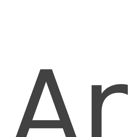
ORMIT-Analyzer aide à comprendre les méthodologies de
développement utilisées ainsi qu'à trouver des opportunités de
simplification du code.
DÉMONSTRATION
ÉTUDE DE CAS
L'avantage
ORMIT™-Analyzer