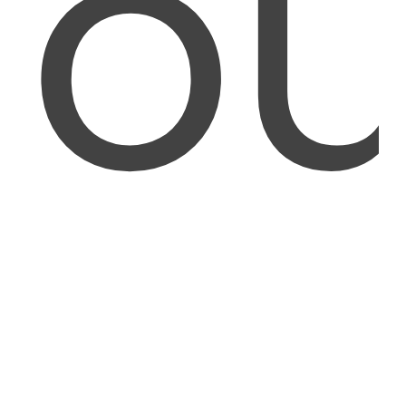
Erreurs dans la documentation fonctionnelle et
technique de l’application;
Normes de codage différentes;
Distribution de logique d’affaires et de code source
PL/SQL - SQL;
Par conséquent, toute modification du code source
peut avoir des implications sur l'ensemble de
l'application, ce qui entraîne un risque élevé pour la
qualité de l'application lors de toute tâche de
maintenance ou de développement à la demande de
modification.
DÉMARREZ AVEC ORMIT™-ANALYZER