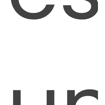
VALIDÉ PAR ORACLE
100%
ORMIT™-Analyzer est un outil validé par
Oracle
PROJETS DE MIGRATION OU MISE À NIVEAU
450+
Projets de migration et mise à niveau Oracle
forms analysés par ORMIT™-Analyzer