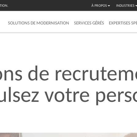
TION.
À PROPOS
INDUSTRIES
SOLUTIONS DE MODERNISATION
SERVICES GÉRÉS
EXPERTISES SP
ons
de
recrutem
ulsez
votre
pers