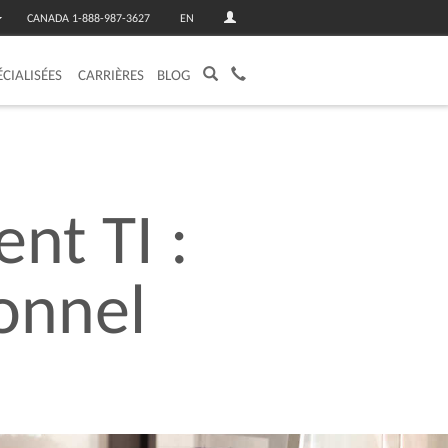
CANADA 1-888-987-3627
EN
ÉCIALISÉES
CARRIÈRES
BLOG
ent
TI
:
onnel