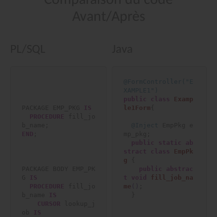
Avant/Après
PL/SQL
Java
@FormController("E
XAMPLE1")
public
class
Examp
PACKAGE EMP_PKG 
IS
le1Form
{

PROCEDURE
 fill_jo
@Inject
 EmpPkg e
END
;

mp_pkg;

public
static
ab
stract
class
EmpPk
g
 {

PACKAGE BODY EMP_PK
public
abstrac
G 
IS
t
void
fill_job_na
PROCEDURE
 fill_jo
me
()
;

b_name 
IS
  }

CURSOR
 lookup_j
ob 
IS