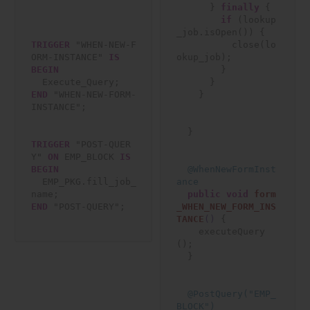
      } 
finally
 {

if
 (lookup
_job.isOpen()) {

TRIGGER
 "WHEN-NEW-F
          close(lo
ORM-INSTANCE" 
IS
okup_job);

BEGIN
        }

      }

END
 "WHEN-NEW-FORM-
    }

INSTANCE";

  }

TRIGGER
 "POST-QUER
Y" 
ON
 EMP_BLOCK 
IS
BEGIN
@WhenNewFormInst
  EMP_PKG.fill_job_
ance
public
void
form
END
 "POST-QUERY";

_WHEN_NEW_FORM_INS
TANCE
()
 {

    executeQuery
();

  }

@PostQuery("EMP_
BLOCK")