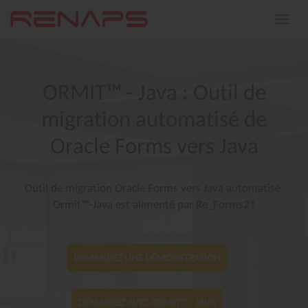
Toggle
navigat
ORMIT™
-
Java
:
Outil
de
migration
automatisé
de
Oracle
Forms
vers
Java
Outil de migration Oracle Forms vers Java automatisé.
Ormit™-Java est alimenté par Re_Forms21
DEMANDEZ UNE DÉMONSTRATION
DÉMARREZ AVEC ORMIT™ - JAVA