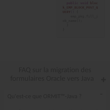
public
void
bloc
k_EMP_BLOCK_POST_Q
UERY
()
 {

    emp_pkg.fill_j
ob_name();

  }

} 
FAQ
sur
la
migration
des
formulaires
Oracle
vers
Java
Qu'est-ce que ORMIT™-Java ?