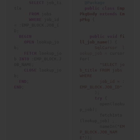
SELECT
 job_ti
@Package
tle

public
class
Emp
FROM
 jobs

PkgBody
extends
Em
WHERE
 job_id 
pPkg
 {

=
 :EMP_BLOCK.JOB_I
D;

BEGIN
public
void
fi
OPEN
 lookup_jo
ll_job_name
()
 {

b;

SqlCursor
l
FETCH
 lookup_jo
ookup_job
=
 cursor
b 
INTO
 :EMP_BLOCK.J
For(

OB_NAME;

"SELECT jo
CLOSE
 lookup_jo
b_title FROM jobs 
b;

WHERE

END
        job_id = :
END
;

EMP_BLOCK.JOB_ID"
      );

try
 {

        open(looku
p_job);

        fetchInto
(lookup_job) ,

        nameIn(
"EM
P_BLOCK.JOB_NAM
E"
));
