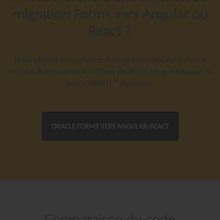
migration
Forms
vers
Angular
ou
React
?
Nous offrons une solution de migration de Oracle Forms
vers des frameworks Java libres de droits tel que Angular ou
React: ORMIT™-OpenJava.
ORACLE FORMS VERS ANGULAR/REACT
Comparaison
du
code