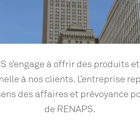
PS
s’engage
à
offrir
des
produits
et
nelle
à
nos
clients.
L’entreprise
re
sens
des
affaires
et
prévoyance
po
de
RENAPS.