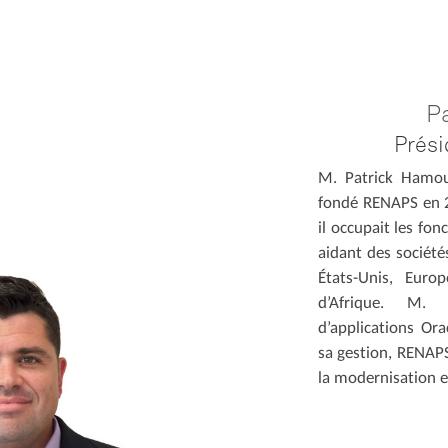
P
Prési
M. Patrick Hamou
fondé RENAPS en 2
il occupait les fo
aidant des sociét
États-Unis, Eur
d’Afrique. M.
d’applications Ora
sa gestion, RENAP
la modernisation 