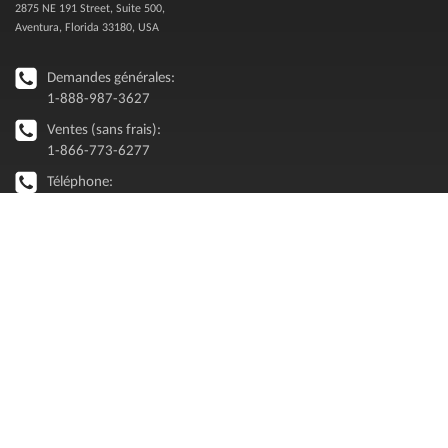
2875 NE 191 Street, Suite 500,
Aventura, Florida 33180, USA
Demandes générales:
1-888-987-3627
Ventes (sans frais):
1-866-773-6277
Téléphone:
514-360-0394
info [@ ] renaps.com
LISTE D'ENVOI
Perspectives sur Oracle et la modernisation d'entreprise