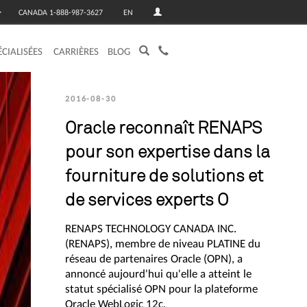
CANADA 1-888-987-3627
EN
ÉCIALISÉES
CARRIÈRES
BLOG
2016-08-30
Oracle reconnaît RENAPS
pour son expertise dans la
fourniture de solutions et
de services experts O
RENAPS TECHNOLOGY CANADA INC.
(RENAPS), membre de niveau PLATINE du
réseau de partenaires Oracle (OPN), a
annoncé aujourd'hui qu'elle a atteint le
statut spécialisé OPN pour la plateforme
Oracle WebLogic 12c.