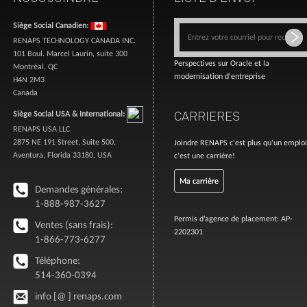
Siège Social Canadien:
RENAPS TECHNOLOGY CANADA INC.
101 Boul. Marcel Laurin, suite 300
Perspectives sur Oracle et la
Montréal, QC
modernisation d'entreprise
H4N 2M3
Canada
CARRIERES
Siège Social USA & International:
RENAPS USA LLC
2875 NE 191 Street, Suite 500,
Joindre RENAPS c'est plus qu'un emploi
Aventura, Florida 33180, USA
c'est une carrière!
Ma carrière
Demandes générales:
1-888-987-3627
Permis d’agence de placement: AP-
Ventes (sans frais):
2202301
1-866-773-6277
Téléphone:
514-360-0394
info [@ ] renaps.com