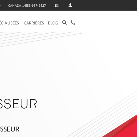
CANADA 1-888-987-3627
EN
ÉCIALISÉES
CARRIÈRES
BLOG
SSEUR
ISSEUR