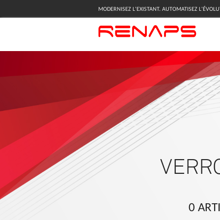
MODERNISEZ L'EXISTANT. AUTOMATISEZ L'ÉVOLU
VERR
0 ART